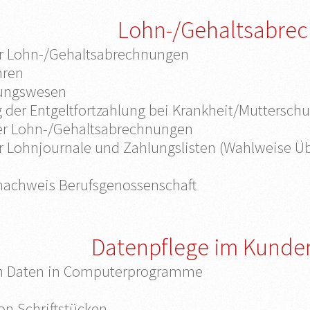
Lohn-/Gehaltsabre
er Lohn-/Gehaltsabrechnungen
hren
gungswesen
der Entgeltfortzahlung bei Krankheit/Mutterschu
er Lohn-/Gehaltsabrechnungen
er Lohnjournale und Zahlungslisten (Wahlweise Ü
nachweis Berufsgenossenschaft
Datenpflege im Kunde
n Daten in Computerprogramme
on Schriftstücken