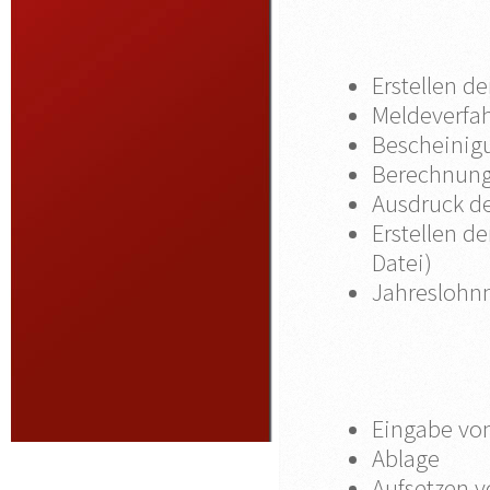
Erstellen d
Meldeverfa
Bescheini
Berechnung 
Ausdruck d
Erstellen d
Datei)
Jahreslohn
Eingabe vo
Ablage
Aufsetzen v