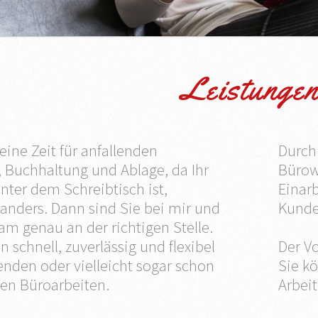
Leistunge
eine Zeit für anfallenden
Durch
 Buchhaltung und Ablage, da Ihr
Bürow
inter dem Schreibtisch ist,
Einar
nders. Dann sind Sie bei mir und
Kunde
 genau an der richtigen Stelle.
n schnell, zuverlässig und flexibel
Der Vo
enden oder vielleicht sogar schon
Sie kö
en Büroarbeiten.
Arbei